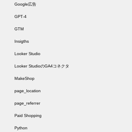
Google広告
GPT-4
GTM
Insigths
Looker Studio
Looker StudioのGA4コネクタ
MakeShop
page_location
page_referrer
Paid Shopping
Python