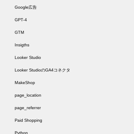
Google広告
GPT-4
GTM
Insigths
Looker Studio
Looker StudioのGA4コネクタ
MakeShop
page_location
page_referrer
Paid Shopping
Python