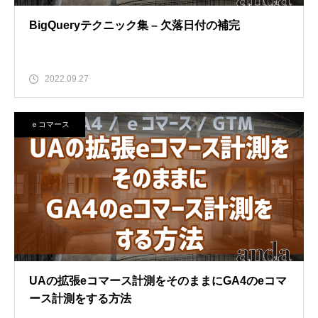
BigQueryテクニック集 – 欠落日付の補完
2022.09.27
ｅコマース
UAの拡張eコマース計測をそのままにGA4のeコマ
ース計測をする方法