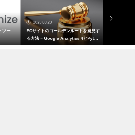
2023.03.23
2023.03.23
ツー
ECサイトのゴールデンルートを発見す
GA4 -> 
る方法 – Google Analytics 4とPytho
nを活用して（第2回）