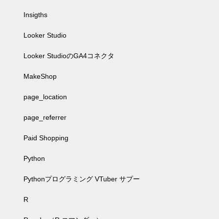
Insigths
Looker Studio
Looker StudioのGA4コネクタ
MakeShop
page_location
page_referrer
Paid Shopping
Python
Pythonプログラミング VTuber サプー
R