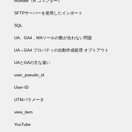
Rcmder（R コマンダー）
SFTPサーバーを使用したインポート
SQL
UA、GA4，MAツールの数が合わない問題
UA→GA4 プロパティの自動作成処理 オプトアウト
UAとGAの主な違い
user_pseudo_id
User-ID
UTMパラメータ
view_item
YouTube