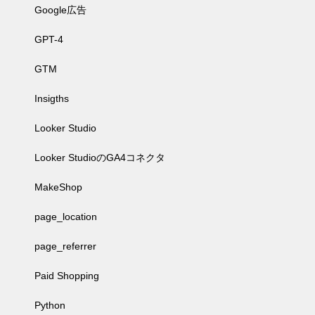
Google広告
GPT-4
GTM
Insigths
Looker Studio
Looker StudioのGA4コネクタ
MakeShop
page_location
page_referrer
Paid Shopping
Python