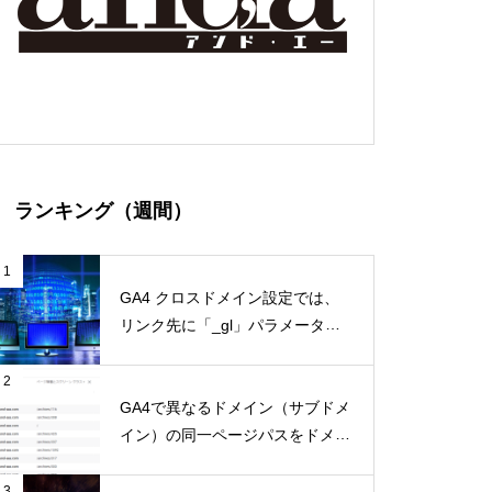
ランキング（週間）
1
GA4 クロスドメイン設定では、
リンク先に「_gl」パラメータが
付く。勝手なパラメータを付ける
とエラーになるページは要注意
2
GA4で異なるドメイン（サブドメ
イン）の同一ページパスをドメイ
ン付きで表示する
3