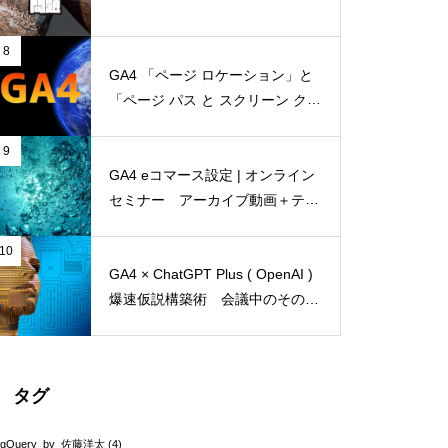
8
GA4 「ページ ロケーション」と
「ページ パス と スクリーン クラ
ス」何が違う？ドメインの有無以
外にもパラメータの扱いに違いあ
9
り
GA4 eコマース設定 | オンライン
セミナー アーカイブ動画＋テキ
スト起こし（2022年4月14日開
催）
10
GA4 × ChatGPT Plus ( OpenAI )
爆速仮説構築術 会議中のその場
で、仮説を5個、1分で考える。改
善策込みで！
タグ
igQuery_by_佐藤洋太
(4)