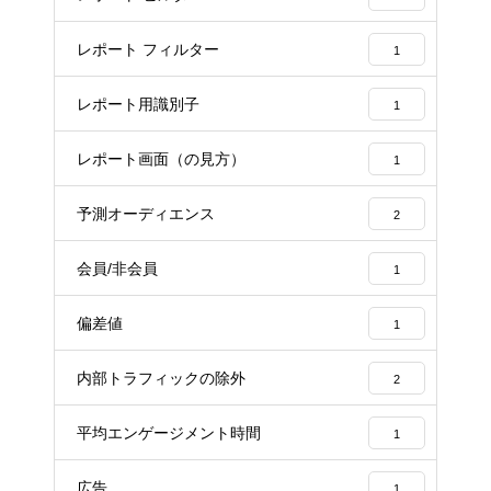
レポート フィルター
1
レポート用識別子
1
レポート画面（の見方）
1
予測オーディエンス
2
会員/非会員
1
偏差値
1
内部トラフィックの除外
2
平均エンゲージメント時間
1
広告
1