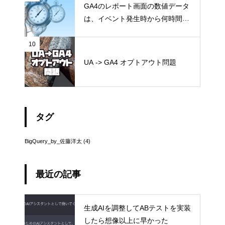
GA4のレポート画面の数値データ
は、イベント発生時から何時間後
に確定するのか？
10
UA -> GA4 オプトアウト問題
タグ
BigQuery_by_佐藤洋太
(4)
最近の記事
生成AIを調整してABテストを実装
したら想像以上に早かった