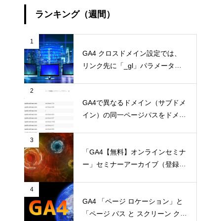
ランキング（週間）
1
GA4 クロスドメイン設定では、
リンク先に「_gl」パラメータが
付く。勝手なパラメータを付ける
とエラーになるページは要注意
2
GA4で異なるドメイン（サブドメ
イン）の同一ページパスをドメイ
ン付きで表示する
3
「GA4【無料】オンラインセミナ
ー」セミナーアーカイブ（登録不
要）
4
GA4 「ページ ロケーション」と
「ページ パス と スクリーン クラ