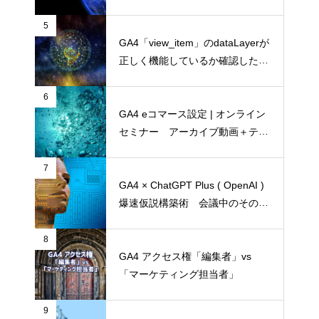
ス」何が違う？ドメインの有無以
外にもパラメータの扱いに違いあ
5
り
GA4「view_item」のdataLayerが
正しく機能しているか確認したい
なら、chromeブラウザのDevTool
sの「ネットワーク」パネルの
6
「ペイドロード」タブを確認
GA4 eコマース設定 | オンライン
セミナー アーカイブ動画＋テキ
スト起こし（2022年4月14日開
催）
7
GA4 × ChatGPT Plus ( OpenAI )
爆速仮説構築術 会議中のその場
で、仮説を5個、1分で考える。改
善策込みで！
8
GA4 アクセス権「編集者」vs
「マーケティング担当者」
9